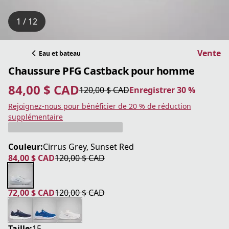
1 / 12
Vente
Eau et bateau
Chaussure PFG Castback pour homme
84,00 $ CAD
120,00 $ CAD
Enregistrer 30 %
prix actuel 84,00 $ CAD
prix original 120,00 $ CAD
Enregistrer 30 %
Rejoignez-nous pour bénéficier de 20 % de réduction
supplémentaire
Couleur:
Cirrus Grey, Sunset Red
84,00 $ CAD
120,00 $ CAD
prix actuel 84,00 $ CAD
prix original 120,00 $ CAD
72,00 $ CAD
120,00 $ CAD
prix actuel 72,00 $ CAD
prix original 120,00 $ CAD
Taille:
15