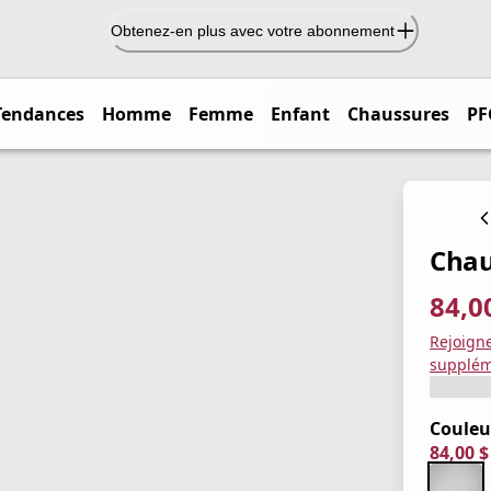
Obtenez-en plus avec votre abonnement
Tendances
Homme
Femme
Enfant
Chaussures
PF
Chau
84,0
prix ac
prix or
Enregis
Rejoign
supplém
Couleu
84,00 
prix ac
prix or