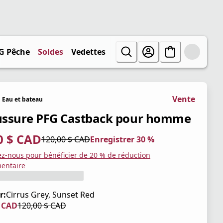
G Pêche
Soldes
Vedettes
Vente
Eau et bateau
ssure PFG Castback pour homme
0 $ CAD
120,00 $ CAD
Enregistrer 30 %
tuel 84,00 $ CAD
iginal 120,00 $ CAD
trer 30 %
ez-nous pour bénéficier de 20 % de réduction
entaire
r:
Cirrus Grey, Sunset Red
$ CAD
120,00 $ CAD
tuel 84,00 $ CAD
iginal 120,00 $ CAD