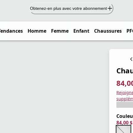
Obtenez-en plus avec votre abonnement
Tendances
Homme
Femme
Enfant
Chaussures
PF
Chau
84,0
prix ac
prix or
Enregis
Rejoign
supplém
Couleu
84,00 
prix ac
prix or