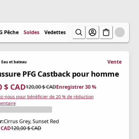
G Pêche
Soldes
Vedettes
Vente
Eau et bateau
ssure PFG Castback pour homme
0 $ CAD
120,00 $ CAD
Enregistrer 30 %
tuel 84,00 $ CAD
iginal 120,00 $ CAD
trer 30 %
ez-nous pour bénéficier de 20 % de réduction
entaire
r:
Cirrus Grey, Sunset Red
$ CAD
120,00 $ CAD
tuel 84,00 $ CAD
iginal 120,00 $ CAD