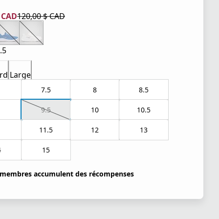
$ CAD
120,00 $ CAD
tuel 72,00 $ CAD
iginal 120,00 $ CAD
.5
rd
Large
7.5
8
8.5
9.5
10
10.5
1
11.5
12
13
4
15
 membres accumulent des récompenses