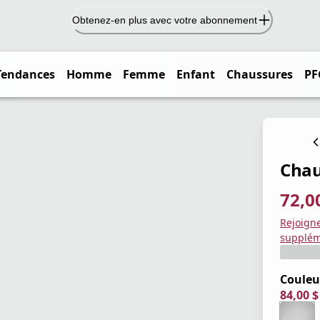
Obtenez-en plus avec votre abonnement
Tendances
Homme
Femme
Enfant
Chaussures
PF
Chau
72,0
prix ac
prix or
Enregis
Rejoign
supplém
Couleu
84,00 
prix ac
prix or