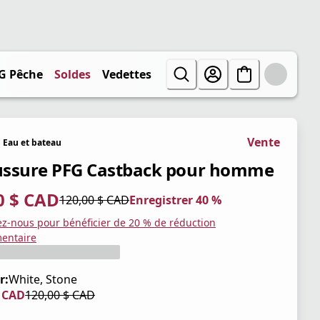
G Pêche
Soldes
Vedettes
Vente
Eau et bateau
ssure PFG Castback pour homme
0 $ CAD
120,00 $ CAD
Enregistrer 40 %
tuel 72,00 $ CAD
iginal 120,00 $ CAD
trer 40 %
ez-nous pour bénéficier de 20 % de réduction
entaire
r:
White, Stone
$ CAD
120,00 $ CAD
tuel 84,00 $ CAD
iginal 120,00 $ CAD