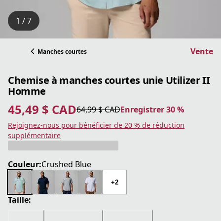
1 / 7
Vente
Manches courtes
Chemise à manches courtes unie Utilizer II
Homme
45,49 $ CAD
64,99 $ CAD
Enregistrer 30 %
prix actuel 45,49 $ CAD
prix original 64,99 $ CAD
Enregistrer 30 %
Rejoignez-nous pour bénéficier de 20 % de réduction
supplémentaire
Couleur:
Crushed Blue
+2
Taille: