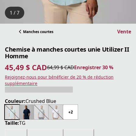
1 / 7
Vente
Manches courtes
Chemise à manches courtes unie Utilizer II
Homme
45,49 $ CAD
64,99 $ CAD
Enregistrer 30 %
prix actuel 45,49 $ CAD
prix original 64,99 $ CAD
Enregistrer 30 %
Rejoignez-nous pour bénéficier de 20 % de réduction
supplémentaire
Couleur:
Crushed Blue
+2
Taille:
TG