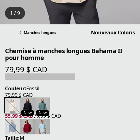
1 / 9
Nouveaux Coloris
Manches longues
Chemise à manches longues Bahama II
pour homme
79,99 $ CAD
prix actuel 79,99 $ CAD
Couleur:
Fossil
79,99 $ CAD
prix actuel 79,99 $ CAD
New
New
55,99 $ CAD
79,99 $ CAD
prix actuel 55,99 $ CAD
prix original 79,99 $ CAD
Taille:
M