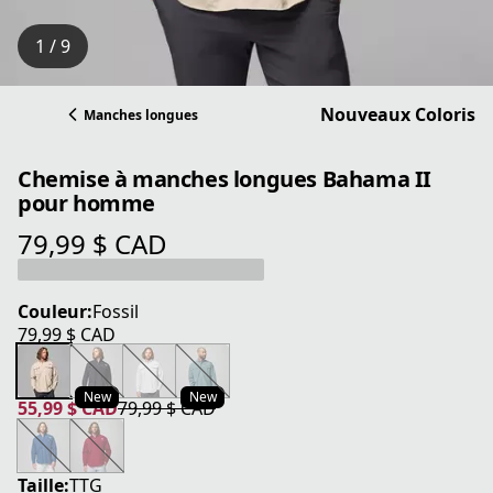
1 / 9
Nouveaux Coloris
Manches longues
Chemise à manches longues Bahama II
pour homme
79,99 $ CAD
prix actuel 79,99 $ CAD
Couleur:
Fossil
79,99 $ CAD
prix actuel 79,99 $ CAD
New
New
55,99 $ CAD
79,99 $ CAD
prix actuel 55,99 $ CAD
prix original 79,99 $ CAD
Taille:
TTG