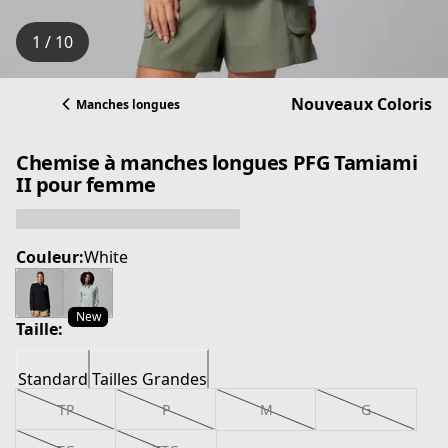
1 / 10
Nouveaux Coloris
Manches longues
Chemise à manches longues PFG Tamiami
II pour femme
Couleur:
White
New
Taille:
Standard
Tailles Grandes
TP
P
M
G