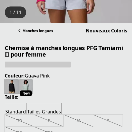
1 / 11
Nouveaux Coloris
Manches longues
Chemise à manches longues PFG Tamiami
II pour femme
Couleur:
Guava Pink
New
Taille:
Standard
Tailles Grandes
TP
P
M
G