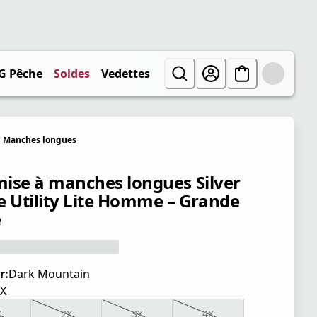
G Pêche
Soldes
Vedettes
Manches longues
ise à manches longues Silver
e Utility Lite Homme – Grande
e
r:
Dark Mountain
X
X
2X
3X
4X