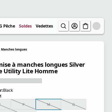
G Pêche
Soldes
Vedettes
Manches longues
ise à manches longues Silver
e Utility Lite Homme
r:
Black
M
P
P
M
G