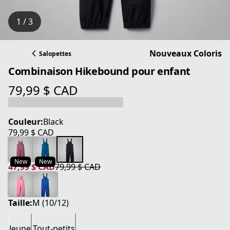
1 / 3
Nouveaux Coloris
Salopettes
Combinaison Hikebound pour enfant
79,99 $ CAD
prix actuel 79,99 $ CAD
Couleur:
Black
79,99 $ CAD
prix actuel 79,99 $ CAD
New
New
47,99 $ CAD
79,99 $ CAD
prix actuel 47,99 $ CAD
prix original 79,99 $ CAD
Taille:
M (10/12)
Jeune
Tout-petits