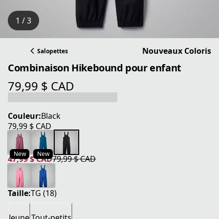
1 / 3
Nouveaux Coloris
Salopettes
Combinaison Hikebound pour enfant
79,99 $ CAD
prix actuel 79,99 $ CAD
Couleur:
Black
79,99 $ CAD
prix actuel 79,99 $ CAD
New
New
47,99 $ CAD
79,99 $ CAD
prix actuel 47,99 $ CAD
prix original 79,99 $ CAD
Taille:
TG (18)
Jeune
Tout-petits