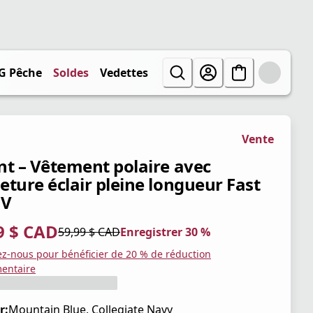
G Pêche
Soldes
Vedettes
Vente
nt – Vêtement polaire avec
eture éclair pleine longueur Fast
 V
9 $ CAD
59,99 $ CAD
Enregistrer 30 %
tuel 41,99 $ CAD
iginal 59,99 $ CAD
trer 30 %
ez-nous pour bénéficier de 20 % de réduction
entaire
r:
Mountain Blue, Collegiate Navy