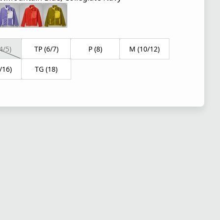
4/5)
TP (6/7)
P (8)
M (10/12)
/16)
TG (18)