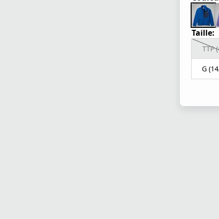
Taille:
TTP (
G (14