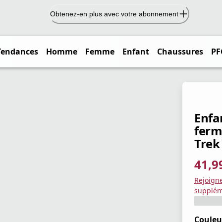
Obtenez-en plus avec votre abonnement
Tendances
Homme
Femme
Enfant
Chaussures
PF
Enfa
ferm
Trek
41,9
prix ac
prix or
Enregis
Rejoign
supplém
Couleu