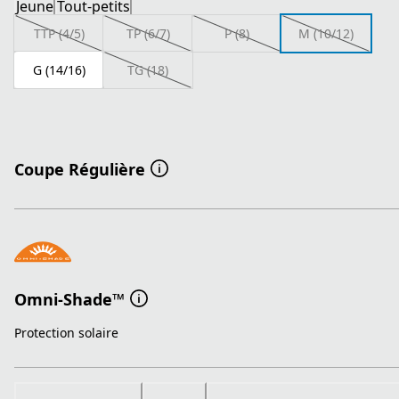
Jeune
Tout-petits
TTP (4/5)
TP (6/7)
P (8)
M (10/12)
G (14/16)
TG (18)
Coupe Régulière
Omni-Shade™
Protection solaire