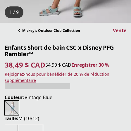
1 / 9
Vente
Mickey's Outdoor Club Collection
Enfants Short de bain CSC x Disney PFG
Rambler™
38,49 $ CAD
54,99 $ CAD
Enregistrer 30 %
prix actuel 38,49 $ CAD
prix original 54,99 $ CAD
Enregistrer 30 %
Rejoignez-nous pour bénéficier de 20 % de réduction
supplémentaire
Couleur:
Vintage Blue
Taille:
M (10/12)