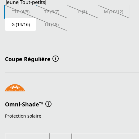
Jeune
Tout-petits
TTP (4/5)
TP (6/7)
P (8)
M (10/12)
G (14/16)
TG (18)
Coupe Régulière
Omni-Shade™
Protection solaire