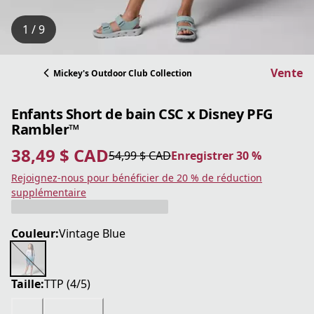
1 / 9
Vente
Mickey's Outdoor Club Collection
Enfants Short de bain CSC x Disney PFG
Rambler™
38,49 $ CAD
54,99 $ CAD
Enregistrer 30 %
prix actuel 38,49 $ CAD
prix original 54,99 $ CAD
Enregistrer 30 %
Rejoignez-nous pour bénéficier de 20 % de réduction
supplémentaire
Couleur:
Vintage Blue
Taille:
TTP (4/5)