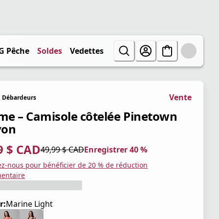
G Pêche
Soldes
Vedettes
Vente
Débardeurs
e – Camisole côtelée Pinetown
yon
9 $ CAD
49,99 $ CAD
Enregistrer 40 %
tuel 29,99 $ CAD
iginal 49,99 $ CAD
trer 40 %
ez-nous pour bénéficier de 20 % de réduction
entaire
r:
Marine Light