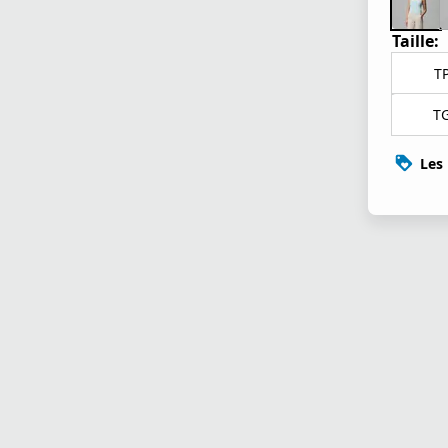
Taille:
T
T
Les