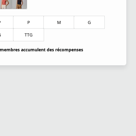
P
P
M
G
G
TTG
 membres accumulent des récompenses