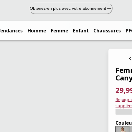
Obtenez-en plus avec votre abonnement
Tendances
Homme
Femme
Enfant
Chaussures
PF
Femm
Can
29,9
prix ac
prix or
Enregis
Rejoign
supplém
Couleu