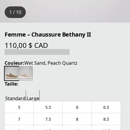
1 / 10
Femme – Chaussure Bethany II
110,00 $ CAD
prix actuel 110,00 $ CAD
Couleur:
Wet Sand, Peach Quartz
Taille:
Standard
Large
5
5.5
6
6.5
7
7.5
8
8.5