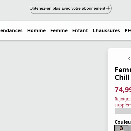
Obtenez-en plus avec votre abonnement
Tendances
Homme
Femme
Enfant
Chaussures
PF
Femm
Chill
74,9
prix ac
prix or
Enregis
Rejoign
supplém
Couleu