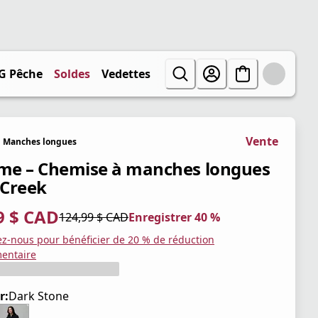
G Pêche
Soldes
Vedettes
Vente
Manches longues
e – Chemise à manches longues
 Creek
9 $ CAD
124,99 $ CAD
Enregistrer 40 %
tuel 74,99 $ CAD
iginal 124,99 $ CAD
trer 40 %
ez-nous pour bénéficier de 20 % de réduction
entaire
r:
Dark Stone