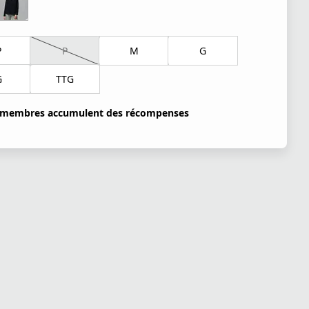
P
P
M
G
G
TTG
 membres accumulent des récompenses