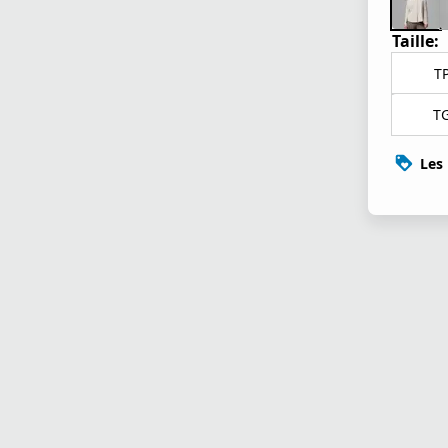
Taille:
T
T
Les