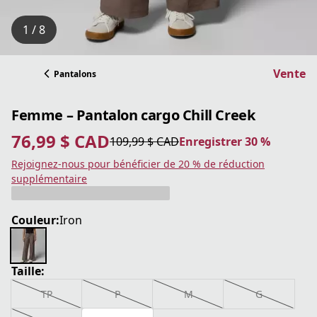
1 / 8
Vente
Pantalons
Femme – Pantalon cargo Chill Creek
76,99 $ CAD
109,99 $ CAD
Enregistrer 30 %
prix actuel 76,99 $ CAD
prix original 109,99 $ CAD
Enregistrer 30 %
Rejoignez-nous pour bénéficier de 20 % de réduction
supplémentaire
Couleur:
Iron
Taille:
TP
P
M
G