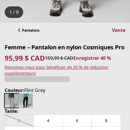
1 / 9
Vente
Pantalons
Femme – Pantalon en nylon Cosmiques Pro
95,99 $ CAD
159,99 $ CAD
Enregistrer 40 %
prix actuel 95,99 $ CAD
prix original 159,99 $ CAD
Enregistrer 40 %
Rejoignez-nous pour bénéficier de 20 % de réduction
supplémentaire
Couleur:
Flint Grey
Taille:
2
4
6
8