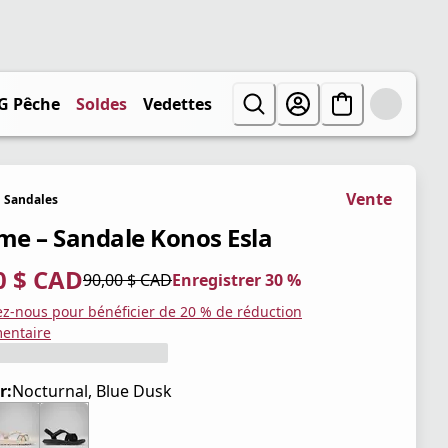
G Pêche
Soldes
Vedettes
Vente
Sandales
e – Sandale Konos Esla
0 $ CAD
90,00 $ CAD
Enregistrer 30 %
tuel 63,00 $ CAD
iginal 90,00 $ CAD
trer 30 %
ez-nous pour bénéficier de 20 % de réduction
entaire
r:
Nocturnal, Blue Dusk