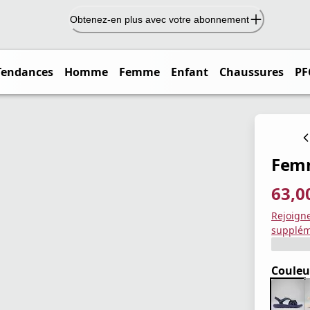
Obtenez-en plus avec votre abonnement
Tendances
Homme
Femme
Enfant
Chaussures
PF
Femm
63,0
prix ac
prix or
Enregis
Rejoign
supplém
Couleu