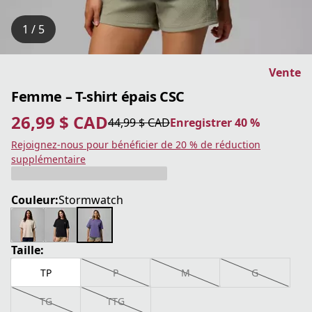
1 / 5
Vente
Femme – T-shirt épais CSC
26,99 $ CAD
44,99 $ CAD
Enregistrer 40 %
prix actuel 26,99 $ CAD
prix original 44,99 $ CAD
Enregistrer 40 %
Rejoignez-nous pour bénéficier de 20 % de réduction
supplémentaire
Couleur:
Stormwatch
Taille:
TP
P
M
G
TG
TTG