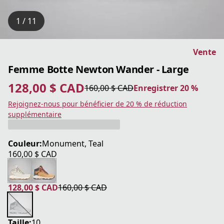
1 / 11
Vente
Femme Botte Newton Wander - Large
128,00 $ CAD
160,00 $ CAD
Enregistrer 20 %
prix actuel 128,00 $ CAD
prix original 160,00 $ CAD
Enregistrer 20 %
Rejoignez-nous pour bénéficier de 20 % de réduction
supplémentaire
Couleur:
Monument, Teal
160,00 $ CAD
prix actuel 160,00 $ CAD
128,00 $ CAD
160,00 $ CAD
prix actuel 128,00 $ CAD
prix original 160,00 $ CAD
Taille:
10