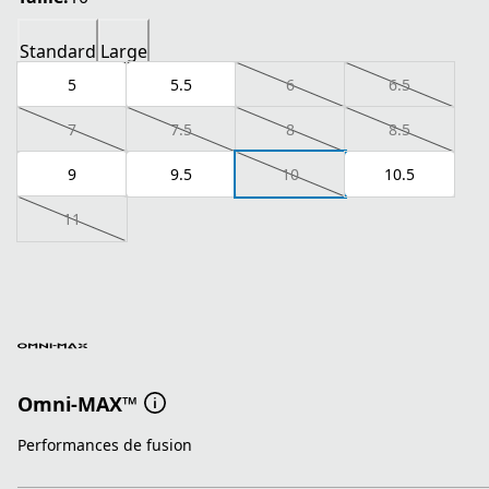
Standard
Large
5
5.5
6
6.5
7
7.5
8
8.5
9
9.5
10
10.5
11
Omni-MAX™
Performances de fusion