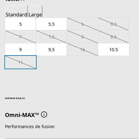
Standard
Large
5
5.5
6
6.5
7
7.5
8
8.5
9
9.5
10
10.5
11
Omni-MAX™
Performances de fusion