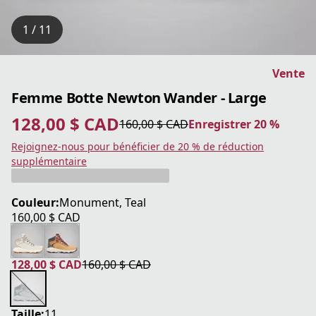
1 / 11
Vente
Femme Botte Newton Wander - Large
128,00 $ CAD
160,00 $ CAD
Enregistrer 20 %
prix actuel 128,00 $ CAD
prix original 160,00 $ CAD
Enregistrer 20 %
Rejoignez-nous pour bénéficier de 20 % de réduction
supplémentaire
Couleur:
Monument, Teal
160,00 $ CAD
prix actuel 160,00 $ CAD
128,00 $ CAD
160,00 $ CAD
prix actuel 128,00 $ CAD
prix original 160,00 $ CAD
Taille:
11