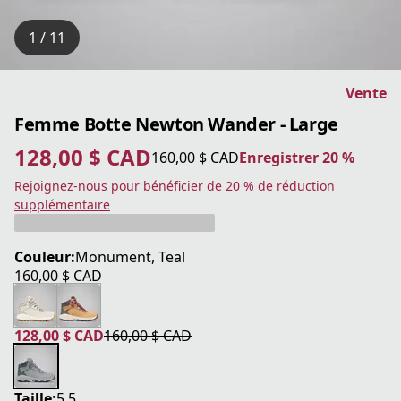
1 / 11
Vente
Femme Botte Newton Wander - Large
128,00 $ CAD
160,00 $ CAD
Enregistrer 20 %
prix actuel 128,00 $ CAD
prix original 160,00 $ CAD
Enregistrer 20 %
Rejoignez-nous pour bénéficier de 20 % de réduction
supplémentaire
Couleur:
Monument, Teal
160,00 $ CAD
prix actuel 160,00 $ CAD
128,00 $ CAD
160,00 $ CAD
prix actuel 128,00 $ CAD
prix original 160,00 $ CAD
Taille:
5.5