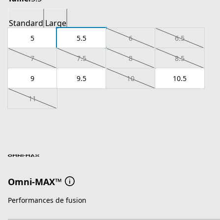
Standard
Large
5
5.5
6
6.5
7
7.5
8
8.5
9
9.5
10
10.5
11
Omni-MAX™
Performances de fusion