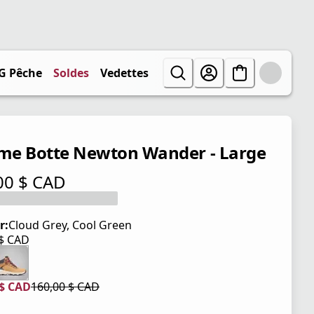
G Pêche
Soldes
Vedettes
e Botte Newton Wander - Large
00 $ CAD
tuel 160,00 $ CAD
r:
Cloud Grey, Cool Green
 $ CAD
tuel 160,00 $ CAD
 $ CAD
160,00 $ CAD
tuel 128,00 $ CAD
iginal 160,00 $ CAD