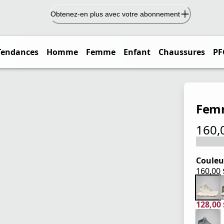
Obtenez-en plus avec votre abonnement
Tendances
Homme
Femme
Enfant
Chaussures
PF
Femm
160,
prix ac
Couleu
160,00
prix ac
128,00
prix ac
prix or