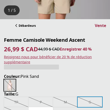
1 / 5
Vente
Débardeurs
Femme Camisole Weekend Ascent
26,99 $ CAD
44,99 $ CAD
Enregistrer 40 %
prix actuel 26,99 $ CAD
prix original 44,99 $ CAD
Enregistrer 40 %
Rejoignez-nous pour bénéficier de 20 % de réduction
supplémentaire
Couleur:
Pink Sand
Taille:
G
TP
P
M
G