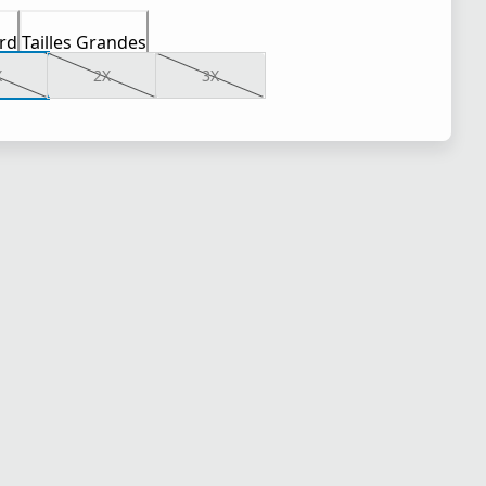
rd
Tailles Grandes
X
2X
3X