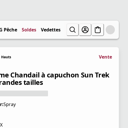
G Pêche
Soldes
Vedettes
Vente
Hauts
e Chandail à capuchon Sun Trek
Grandes tailles
r:
Spray
X