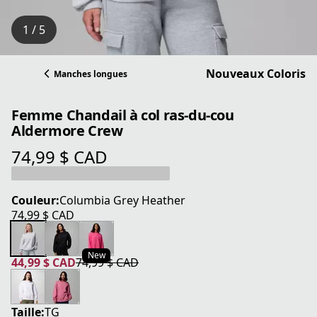
1 / 5
Nouveaux Coloris
Manches longues
Femme Chandail à col ras-du-cou
Aldermore Crew
74,99 $ CAD
prix actuel 74,99 $ CAD
Couleur:
Columbia Grey Heather
74,99 $ CAD
prix actuel 74,99 $ CAD
New
44,99 $ CAD
74,99 $ CAD
prix actuel 44,99 $ CAD
prix original 74,99 $ CAD
Taille:
TG