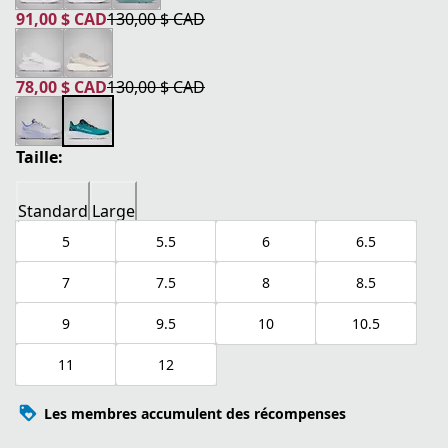
91,00 $ CAD
130,00 $ CAD
prix actuel 91,00 $ CAD
prix original 130,00 $ CAD
78,00 $ CAD
130,00 $ CAD
prix actuel 78,00 $ CAD
prix original 130,00 $ CAD
Taille:
Standard
Large
5
5.5
6
6.5
7
7.5
8
8.5
9
9.5
10
10.5
11
12
Les membres accumulent des récompenses