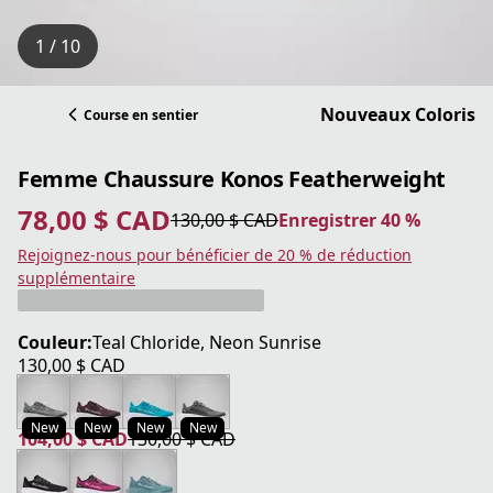
1 / 10
Nouveaux Coloris
Course en sentier
Femme Chaussure Konos Featherweight
78,00 $ CAD
130,00 $ CAD
Enregistrer 40 %
prix actuel 78,00 $ CAD
prix original 130,00 $ CAD
Enregistrer 40 %
Rejoignez-nous pour bénéficier de 20 % de réduction
supplémentaire
Couleur:
Teal Chloride, Neon Sunrise
130,00 $ CAD
prix actuel 130,00 $ CAD
New
New
New
New
104,00 $ CAD
130,00 $ CAD
prix actuel 104,00 $ CAD
prix original 130,00 $ CAD