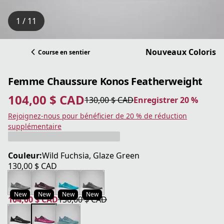
1 / 11
Nouveaux Coloris
Course en sentier
Femme Chaussure Konos Featherweight
104,00 $ CAD
130,00 $ CAD
Enregistrer 20 %
prix actuel 104,00 $ CAD
prix original 130,00 $ CAD
Enregistrer 20 %
Rejoignez-nous pour bénéficier de 20 % de réduction
supplémentaire
Couleur:
Wild Fuchsia, Glaze Green
130,00 $ CAD
prix actuel 130,00 $ CAD
New
New
New
New
104,00 $ CAD
130,00 $ CAD
prix actuel 104,00 $ CAD
prix original 130,00 $ CAD