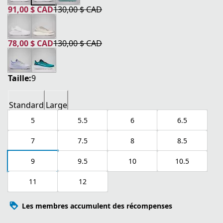
91,00 $ CAD
130,00 $ CAD
prix actuel 91,00 $ CAD
prix original 130,00 $ CAD
78,00 $ CAD
130,00 $ CAD
prix actuel 78,00 $ CAD
prix original 130,00 $ CAD
Taille:
9
Standard
Large
5
5.5
6
6.5
7
7.5
8
8.5
9
9.5
10
10.5
11
12
Les membres accumulent des récompenses