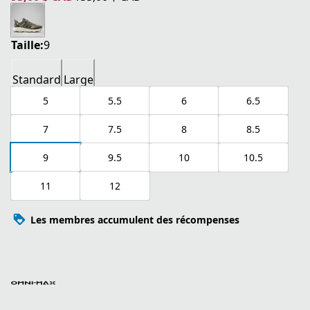
prix actuel 93,00 $ CAD
prix original 155,00 $ CAD
Taille:
9
Standard
Large
5
5.5
6
6.5
7
7.5
8
8.5
9
9.5
10
10.5
11
12
Les membres accumulent des récompenses