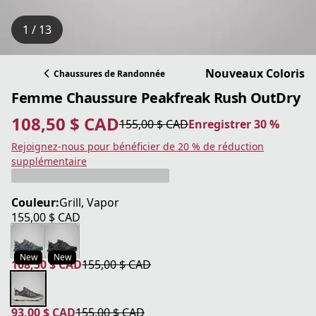
1 / 13
Nouveaux Coloris
Chaussures de Randonnée
Femme Chaussure Peakfreak Rush OutDry
108,50 $ CAD
155,00 $ CAD
Enregistrer 30 %
prix actuel 108,50 $ CAD
prix original 155,00 $ CAD
Enregistrer 30 %
Rejoignez-nous pour bénéficier de 20 % de réduction
supplémentaire
Couleur:
Grill, Vapor
155,00 $ CAD
prix actuel 155,00 $ CAD
New
New
108,50 $ CAD
155,00 $ CAD
prix actuel 108,50 $ CAD
prix original 155,00 $ CAD
93,00 $ CAD
155,00 $ CAD