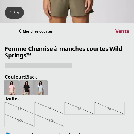
1 / 5
Vente
Manches courtes
Femme Chemise à manches courtes Wild
Springs™
Couleur:
Black
Taille:
TP
P
M
G
TG
TTG