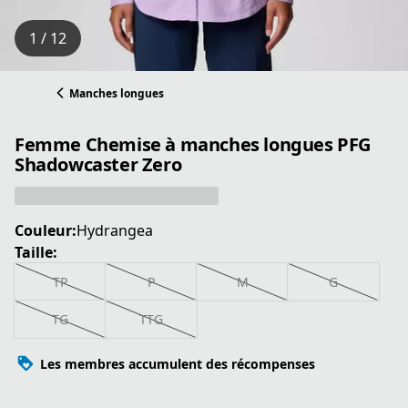
1 / 12
Manches longues
Femme Chemise à manches longues PFG
Shadowcaster Zero
Couleur:
Hydrangea
Taille:
TP
P
M
G
TG
TTG
Les membres accumulent des récompenses