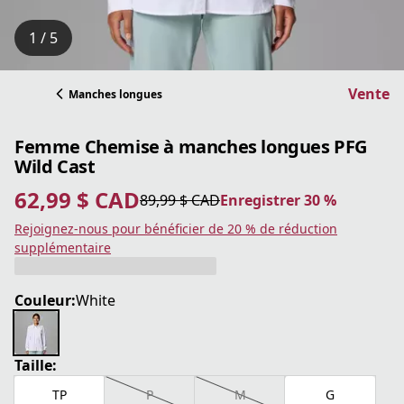
1 / 5
Vente
Manches longues
Femme Chemise à manches longues PFG
Wild Cast
62,99 $ CAD
89,99 $ CAD
Enregistrer 30 %
prix actuel 62,99 $ CAD
prix original 89,99 $ CAD
Enregistrer 30 %
Rejoignez-nous pour bénéficier de 20 % de réduction
supplémentaire
Couleur:
White
Taille:
TP
P
M
G