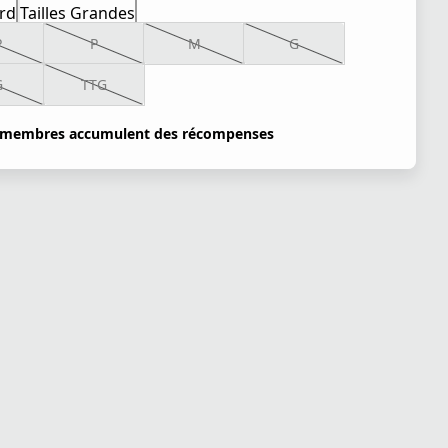
rd
Tailles Grandes
P
P
M
G
G
TTG
 membres accumulent des récompenses