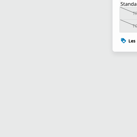
Standa
T
T
Les