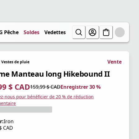
G Pêche
Soldes
Vedettes
Vente
Vestes de pluie
e Manteau long Hikebound II
99 $ CAD
159,99 $ CAD
Enregistrer 30 %
tuel 111,99 $ CAD
iginal 159,99 $ CAD
trer 30 %
ez-nous pour bénéficier de 20 % de réduction
entaire
r:
Iron
 $ CAD
tuel 159,99 $ CAD