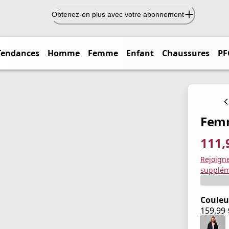
Obtenez-en plus avec votre abonnement
Tendances
Homme
Femme
Enfant
Chaussures
PF
Femm
111,
prix ac
prix or
Enregis
Rejoign
supplém
Couleu
159,99
prix ac