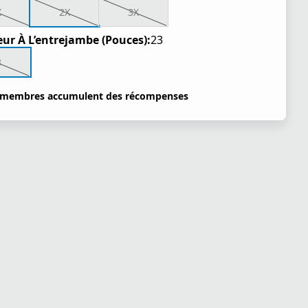
X
2X
3X
ur À L’entrejambe (Pouces):
23
3
 membres accumulent des récompenses