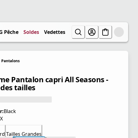
G Pêche
Soldes
Vedettes
Pantalons
e Pantalon capri All Seasons -
des tailles
r:
Black
X
rd
Tailles Grandes