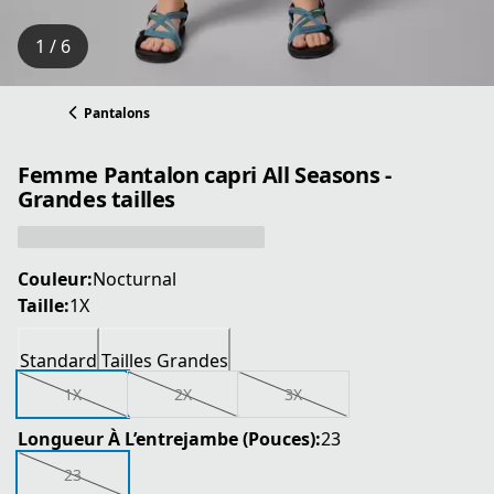
1 / 6
Pantalons
Femme Pantalon capri All Seasons -
Grandes tailles
Couleur:
Nocturnal
Taille:
1X
Standard
Tailles Grandes
1X
2X
3X
Longueur À L’entrejambe (Pouces):
23
23