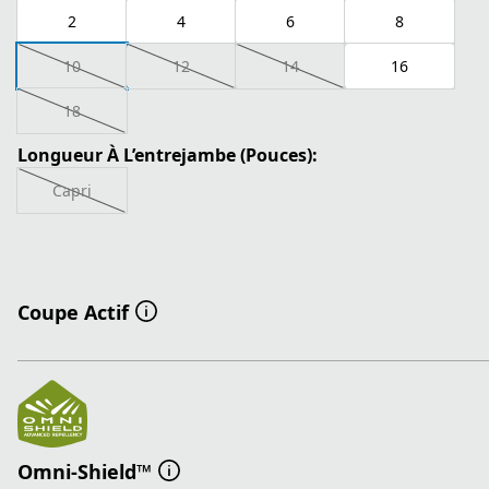
2
4
6
8
10
12
14
16
18
Longueur À L’entrejambe (Pouces):
Capri
Coupe Actif
Omni-Shield™