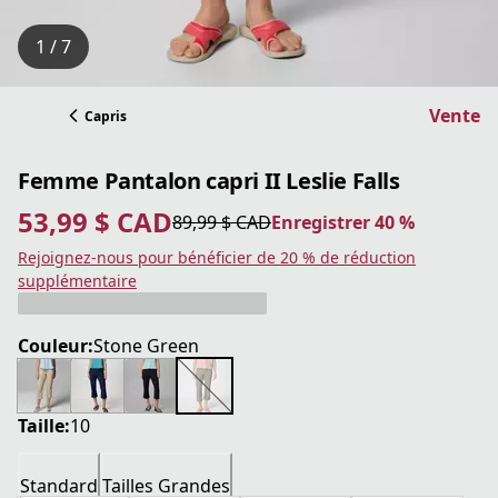
1 / 7
Vente
Capris
Femme Pantalon capri II Leslie Falls
53,99 $ CAD
89,99 $ CAD
Enregistrer 40 %
prix actuel 53,99 $ CAD
prix original 89,99 $ CAD
Enregistrer 40 %
Rejoignez-nous pour bénéficier de 20 % de réduction
supplémentaire
Couleur:
Stone Green
Taille:
10
Standard
Tailles Grandes