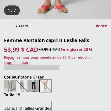
1 / 7
Vente
Capris
Femme Pantalon capri II Leslie Falls
53,99 $ CAD
89,99 $ CAD
Enregistrer 40 %
prix actuel 53,99 $ CAD
prix original 89,99 $ CAD
Enregistrer 40 %
Rejoignez-nous pour bénéficier de 20 % de réduction
supplémentaire
Couleur:
Stone Green
Taille:
18
Standard
Tailles Grandes