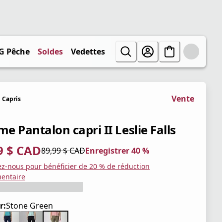
G Pêche
Soldes
Vedettes
Vente
Capris
e Pantalon capri II Leslie Falls
9 $ CAD
89,99 $ CAD
Enregistrer 40 %
tuel 53,99 $ CAD
iginal 89,99 $ CAD
trer 40 %
ez-nous pour bénéficier de 20 % de réduction
entaire
r:
Stone Green