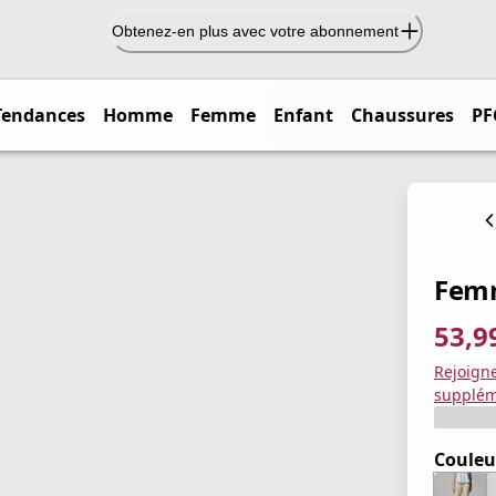
Obtenez-en plus avec votre abonnement
Tendances
Homme
Femme
Enfant
Chaussures
PF
Femm
53,9
prix ac
prix or
Enregis
Rejoign
supplém
Couleu