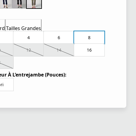
rd
Tailles Grandes
4
6
8
0
12
14
16
8
ur À L’entrejambe (Pouces):
ri