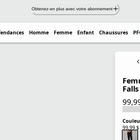
Obtenez-en plus avec votre abonnement
Tendances
Homme
Femme
Enfant
Chaussures
PF
Femm
Falls
99,9
prix ac
Couleu
99,99 
prix ac