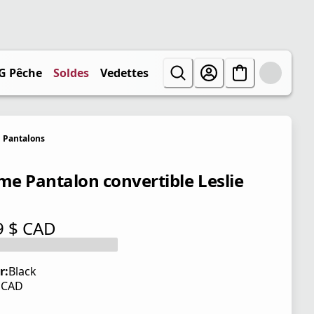
G Pêche
Soldes
Vedettes
Pantalons
e Pantalon convertible Leslie
9 $ CAD
tuel 99,99 $ CAD
r:
Black
$ CAD
tuel 99,99 $ CAD