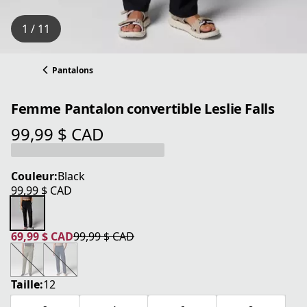
1 / 11
Pantalons
Femme Pantalon convertible Leslie Falls
99,99 $ CAD
prix actuel 99,99 $ CAD
Couleur:
Black
99,99 $ CAD
prix actuel 99,99 $ CAD
69,99 $ CAD
99,99 $ CAD
prix actuel 69,99 $ CAD
prix original 99,99 $ CAD
Taille:
12