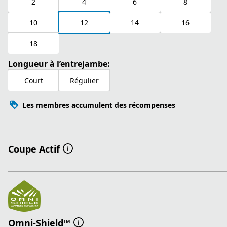
2
4
6
8
10
12
14
16
18
Longueur à l’entrejambe:
Court
Régulier
Les membres accumulent des récompenses
Coupe Actif
Omni-Shield™