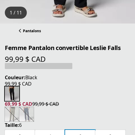
1 / 11
Pantalons
Femme Pantalon convertible Leslie Falls
99,99 $ CAD
prix actuel 99,99 $ CAD
Couleur:
Black
99,99 $ CAD
prix actuel 99,99 $ CAD
69,99 $ CAD
99,99 $ CAD
prix actuel 69,99 $ CAD
prix original 99,99 $ CAD
Taille:
6