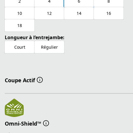
2
4
6
8
10
12
14
16
18
Longueur à l’entrejambe:
Court
Régulier
Coupe Actif
Omni-Shield™