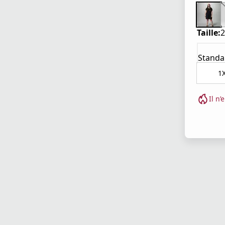
Taille:
2
Standa
1
Il n