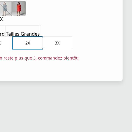
X
rd
Tailles Grandes
X
2X
3X
’en reste plus que 3, commandez bientôt!