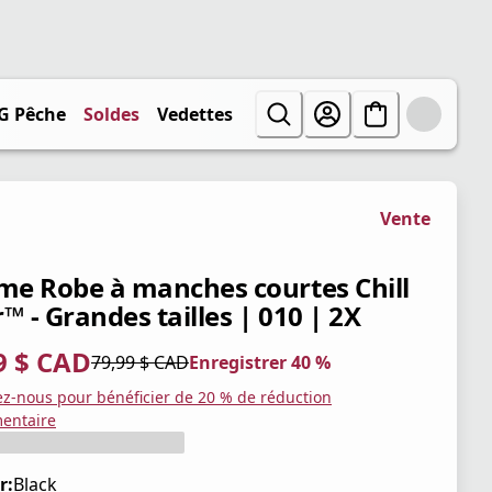
G Pêche
Soldes
Vedettes
Vente
e Robe à manches courtes Chill
™ - Grandes tailles | 010 | 2X
9 $ CAD
79,99 $ CAD
Enregistrer 40 %
tuel 47,99 $ CAD
iginal 79,99 $ CAD
trer 40 %
ez-nous pour bénéficier de 20 % de réduction
entaire
r:
Black