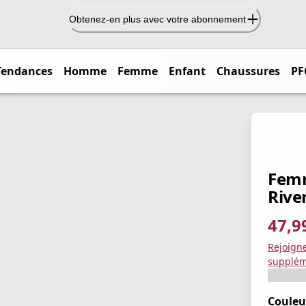
Obtenez-en plus avec votre abonnement
Tendances
Homme
Femme
Enfant
Chaussures
PF
Femm
River
47,9
prix ac
prix or
Enregis
Rejoign
supplém
Couleu