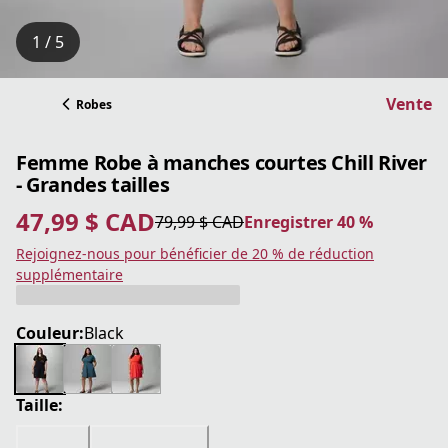
1 / 5
Vente
Robes
Femme Robe à manches courtes Chill River
- Grandes tailles
47,99 $ CAD
79,99 $ CAD
Enregistrer 40 %
prix actuel 47,99 $ CAD
prix original 79,99 $ CAD
Enregistrer 40 %
Rejoignez-nous pour bénéficier de 20 % de réduction
supplémentaire
Couleur:
Black
Taille: