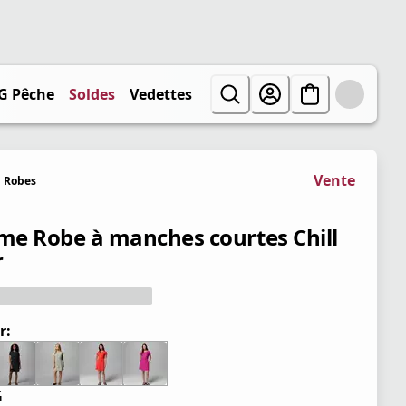
G Pêche
Soldes
Vedettes
Vente
Robes
e Robe à manches courtes Chill
r
r:
G